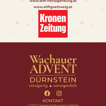
www.stift-herzogenburg.at
www.stiftgoettweig.at
KONTAKT
LOCO Veranstaltungs GmbH