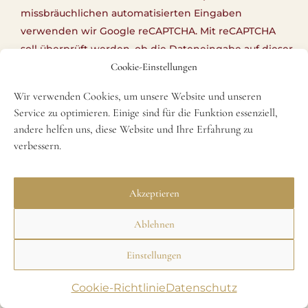
missbräuchlichen automatisierten Eingaben
verwenden wir Google reCAPTCHA. Mit reCAPTCHA
soll überprüft werden, ob die Dateneingabe auf dieser
Cookie-Einstellungen
Website durch einen Menschen oder durch ein
automatisiertes Programm erfolgt.
Wir verwenden Cookies, um unsere Website und unseren
Hierzu analysiert reCAPTCHA das Verhalten des
Service zu optimieren. Einige sind für die Funktion essenziell,
Websitebesuchers anhand verschiedener Merkmale.
andere helfen uns, diese Website und Ihre Erfahrung zu
Diese Analyse beginnt automatisch, sobald der
verbessern.
Besucher die Website bzw. ein Formular aufruft.
Die dabei erfassten Daten werden an Google
übermittelt.
Akzeptieren
Die Nutzung von Google reCAPTCHA erfolgt zum
Ablehnen
Schutz unserer Website und Formulare vor
missbräuchlichen automatisierten Zugriffen.
Einstellungen
Weitere Informationen zu Google reCAPTCHA finden
Cookie-Richtlinie
Datenschutz
Sie unter: